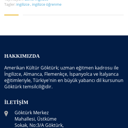
Tagler:
ingilizce
,
ingilizce öğrenme
HAKKIMIZDA
Amerikan Kültür Göktürk; uzman eğitmen kadrosu ile
İngilizce, Almanca, Flemenkçe, İspanyolca ve İtalyanca
eğitimleriyle, Türkiye'nin en büyük yabancı dil kursunun
Göktürk temsilciliğidir.
İLETIŞIM
Göktürk Merkez
Mahallesi, Üstküme
Sokak, No:3/A Göktürk,