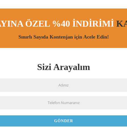
YINA ÖZEL %40 İNDİRİMİ
K
Sınırlı Sayıda Kontenjan için Acele Edin!
Sizi Arayalım