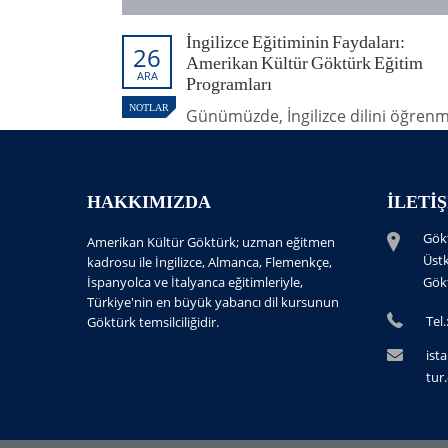
İngilizce Eğitiminin Faydaları:
26
Amerikan Kültür Göktürk Eğitim
ARA
Programları
NOTLAR
Günümüzde, İngilizce dilini öğren
sadece bir yetenek değil, aynı
zamanda bir zorunluluk haline
gelmiştir. İngilizce, küresel iletişim
HAKKIMIZDA
İLETI
köprü görevi gören evrensel bir dil
olarak öne çıkıyor. Amerikan Kültü
Gök
Amerikan Kültür Göktürk; uzman eğitmen
Göktürk, sunduğu nitelikli İngilizce
Üst
kadrosu ile İngilizce, Almanca, Flemenkçe,
eğitim programları ile bireylere bu
İspanyolca ve İtalyanca eğitimleriyle,
Gök
dilde ustalaşmanın kapılarını aralıy
Türkiye'nin en büyük yabancı dil kursunun
Tel.
Göktürk temsilciliğidir.
Yayınlayan:
Genel İngilizce
ist
Tagler:
ingilizce
,
ingilizce kursu
tur.