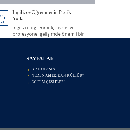
İngilizce Öğrenmenin Pratik
25
Yolları
ARA
İngilizce öğrenmek, kişisel ve
profesyonel gelişimde önemli bir
adımdır. Ancak, dil öğrenme süreci
bazen zorlu olabilir ve etkili bir
şekilde öğrenmek için pratik yollar
SAYFALAR
bulmak önemlidir. Bu makalede, dil
öğrenme deneyiminizi
BIZE ULAŞIN
güçlendirmenin etkili yollarını
NEDEN AMERIKAN KÜLTÜR?
inceleyeceğiz.
EĞITIM ÇEŞITLERI
Yayınlayan:
Genel İngilizce
Tagler:
ingilizce
,
ingilizce öğrenme