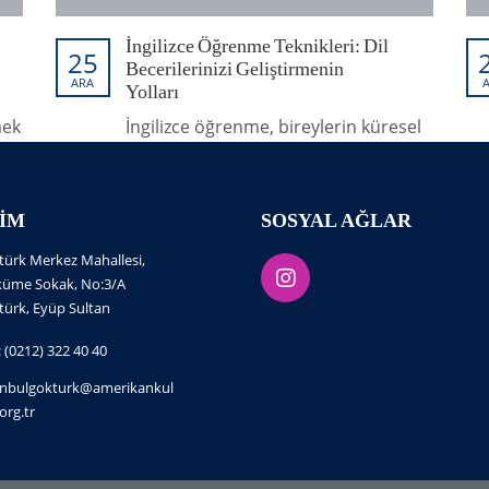
İngilizce Öğrenme Teknikleri: Dil
25
Becerilerinizi Geliştirmenin
ARA
Yolları
mek
İngilizce öğrenme, bireylerin küresel
iletişimde yer alabilmeleri,
kariyerlerini geliştirebilmeleri ve farklı
de
kültürlerle etkileşimde
ŞIM
SOSYAL AĞLAR
bulunabilmeleri açısından önemli bir
r
beceridir. Ancak, herkesin öğrenme
türk Merkez Mahallesi,
tarzı farklı olduğu için, etkili bir
küme Sokak, No:3/A
şekilde İngilizce öğrenmek için çeşitli
türk, Eyüp Sultan
or.
teknikleri keşfetmek önemlidir. Bu
makalede, dil becerilerinizi
: (0212) 322 40 40
geliştirmenin etkili yollarını
anbulgokturk@amerikankul
inceleyeceğiz.
org.tr
Yayınlayan:
Genel İngilizce
Tagler:
ingilizce
,
ingilizce öğrenme