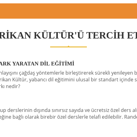
İKAN KÜLTÜR'Ü TERCİH E
ARK YARATAN DİL EĞİTİMİ
anlayışını çağdaş yöntemlerle birleştirerek sürekli yenileyen
ikan Kültür, yabancı dil eğitimini ulusal bir standart içinde
rkı nedir?
up derslerinin dışında sınırsız sayıda ve ücretsiz özel ders 
ine bağlı olarak birebir özel derslerle telafi edilebilir. Ran