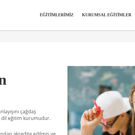
EĞİTİMLERİMİZ
KURUMSAL EĞİTİMLER
n
anlayışını çağdaş
r dil eğitim kurumudur.
ndan akredite edilmiş ve