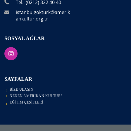
Tel.: (0212) 322 40 40
istanbulgokturk@amerik
ankultur.org.tr
SOSYAL AĞLAR
SAYFALAR
BIZE ULAŞIN
NEDEN AMERIKAN KÜLTÜR?
EĞITIM ÇEŞITLERI