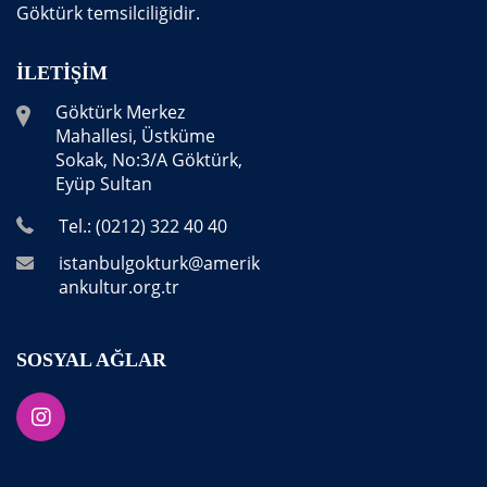
Göktürk temsilciliğidir.
İLETIŞIM
Göktürk Merkez
Mahallesi, Üstküme
Sokak, No:3/A Göktürk,
Eyüp Sultan
Tel.: (0212) 322 40 40
istanbulgokturk@amerik
ankultur.org.tr
SOSYAL AĞLAR