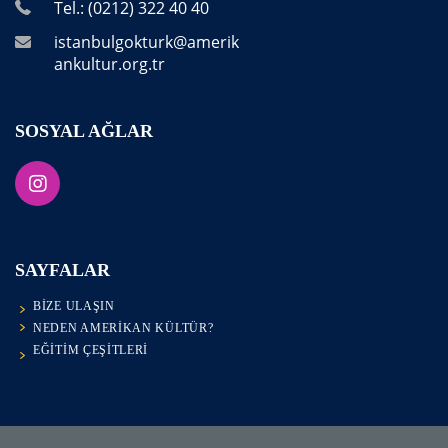
Tel.: (0212) 322 40 40
istanbulgokturk@amerik
ankultur.org.tr
SOSYAL AĞLAR
SAYFALAR
BIZE ULAŞIN
NEDEN AMERIKAN KÜLTÜR?
EĞITIM ÇEŞITLERI