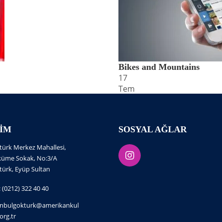
Bikes and Mountains
17
Tem
ŞIM
SOSYAL AĞLAR
türk Merkez Mahallesi,
küme Sokak, No:3/A
türk, Eyüp Sultan
: (0212) 322 40 40
anbulgokturk@amerikankul
org.tr