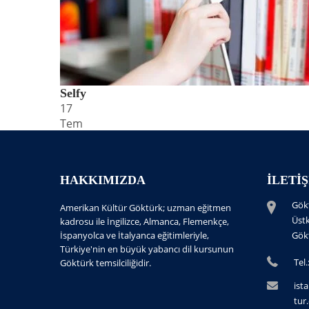
Selfy
17
Tem
HAKKIMIZDA
İLETI
Gök
Amerikan Kültür Göktürk; uzman eğitmen
Üst
kadrosu ile İngilizce, Almanca, Flemenkçe,
İspanyolca ve İtalyanca eğitimleriyle,
Gök
Türkiye'nin en büyük yabancı dil kursunun
Tel.
Göktürk temsilciliğidir.
ist
tur.