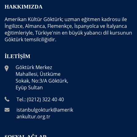
HAKKIMIZDA
Amerikan Kültür Göktürk; uzman eğitmen kadrosu ile
İngilizce, Almanca, Flemenkçe, İspanyolca ve İtalyanca
eğitimleriyle, Türkiye'nin en büyük yabancı dil kursunun
Göktürk temsilciliğidir.
İLETIŞIM
Göktürk Merkez
Mahallesi, Üstküme
Sokak, No:3/A Göktürk,
Eyüp Sultan
Tel.: (0212) 322 40 40
istanbulgokturk@amerik
ankultur.org.tr