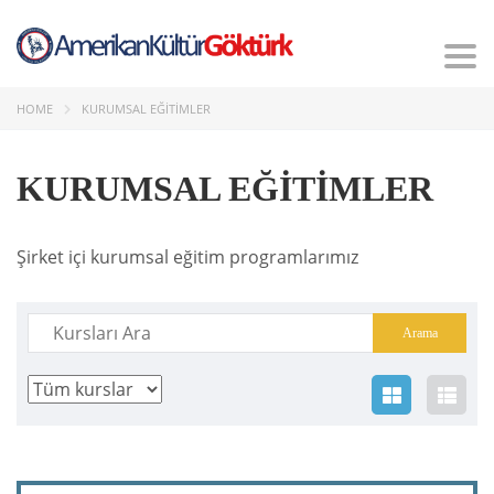
Tog
nav
HOME
KURUMSAL EĞITIMLER
KURUMSAL EĞITIMLER
Şirket içi kurumsal eğitim programlarımız